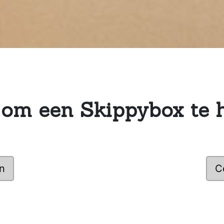
 om een Skippybox te 
n
C