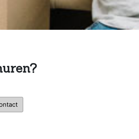
huren?
ontact