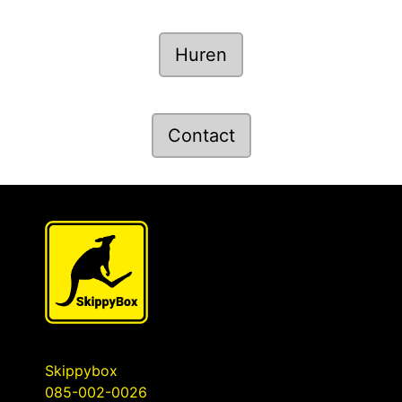
Huren
Contact
Skippybox
085-002-0026